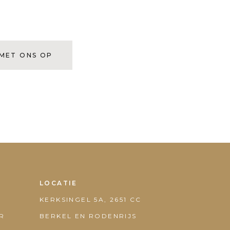
MET ONS OP
LOCATIE
KERKSINGEL 5A, 2651 CC
UR
BERKEL EN RODENRIJS