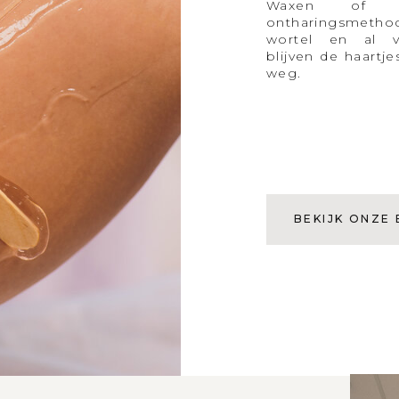
Waxen of 
ontharingsmetho
wortel en al ve
blijven de haartj
weg.
BEKIJK ONZE