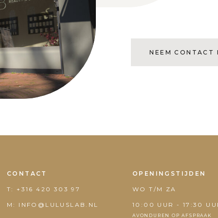
NEEM CONTACT 
CONTACT
OPENINGSTIJDEN
T: +316 420 303 97
WO T/M ZA
M: INFO@LULUSLAB.NL
10:00 UUR - 17:30 U
AVONDUREN OP AFSPRAAK